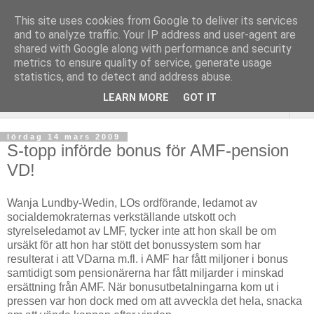
This site uses cookies from Google to deliver its services
and to analyze traffic. Your IP address and user-agent are
shared with Google along with performance and security
metrics to ensure quality of service, generate usage
statistics, and to detect and address abuse.
LEARN MORE
GOT IT
▼
lördag 14 mars 2009
S-topp införde bonus för AMF-pension
VD!
Wanja Lundby-Wedin, LOs ordförande, ledamot av
socialdemokraternas verkställande utskott och
styrelseledamot av LMF, tycker inte att hon skall be om
ursäkt för att hon har stött det bonussystem som har
resulterat i att VDarna m.fl. i AMF har fått miljoner i bonus
samtidigt som pensionärerna har fått miljarder i minskad
ersättning från AMF. När bonusutbetalningarna kom ut i
pressen var hon dock med om att avveckla det hela, snacka