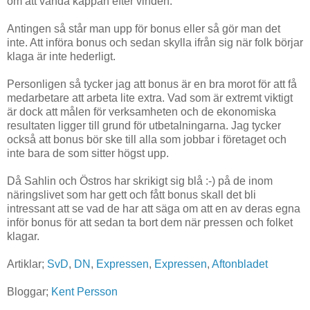
om att vända kappan efter vinden.
Antingen så står man upp för bonus eller så gör man det
inte. Att införa bonus och sedan skylla ifrån sig när folk börjar
klaga är inte hederligt.
Personligen så tycker jag att bonus är en bra morot för att få
medarbetare att arbeta lite extra. Vad som är extremt viktigt
är dock att målen för verksamheten och de ekonomiska
resultaten ligger till grund för utbetalningarna. Jag tycker
också att bonus bör ske till alla som jobbar i företaget och
inte bara de som sitter högst upp.
Då Sahlin och Östros har skrikigt sig blå :-) på de inom
näringslivet som har gett och fått bonus skall det bli
intressant att se vad de har att säga om att en av deras egna
inför bonus för att sedan ta bort dem när pressen och folket
klagar.
Artiklar;
SvD
,
DN
,
Expressen
,
Expressen
,
Aftonbladet
Bloggar;
Kent Persson