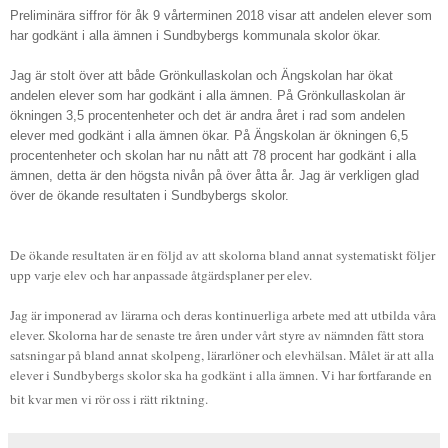
Preliminära siffror för åk 9 vårterminen 2018 visar att andelen elever som
har godkänt i alla ämnen i Sundbybergs kommunala skolor ökar.
Jag är stolt över att både Grönkullaskolan och Ängskolan har ökat
andelen elever som har godkänt i alla ämnen. På Grönkullaskolan är
ökningen 3,5 procentenheter och det är andra året i rad som andelen
elever med godkänt i alla ämnen ökar. På Ängskolan är ökningen 6,5
procentenheter och skolan har nu nått att 78 procent har godkänt i alla
ämnen, detta är den högsta nivån på över åtta år. Jag är verkligen glad
över de ökande resultaten i Sundbybergs skolor.
De ökande resultaten är en följd av att skolorna bland annat systematiskt följer
upp varje elev och har anpassade åtgärdsplaner per elev.
Jag är imponerad av lärarna och deras kontinuerliga arbete med att utbilda våra
elever. Skolorna har de senaste tre åren under vårt styre av nämnden fått stora
satsningar på bland annat skolpeng, lärarlöner och elevhälsan. Målet är att alla
elever i Sundbybergs skolor ska ha godkänt i alla ämnen. Vi har fortfarande en
bit kvar men vi rör oss i rätt riktning.