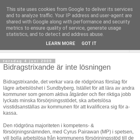
This site uses cookies from Google to deliver its services
and to analyze traffic. Your IP address and user-agent are
shared with Google along with performance and security
metrics to ensure quality of service, generate usage
statistics, and to detect and address abuse.
LEARN MORE
GOT IT
▼
torsdag 4 juni 2009
Bidragstrixande är inte lösningen
Bidragstrixande, det verkar vara de rödgrönas förslag för
lägre arbetslöshet i Sundbyberg. Istället för att lära av andra
kommuner som genom aktiva åtgärder och fler riktiga jobb
lyckats minska försörjningsstödet, ska arbetslösa
visstidsanställas av kommunen för att kvalificera sig för a-
kassa.
Den rödgröna majoriteten i kompetens- &
försörjningsnämnden, med Cyrus Pairawan (MP) i spetsen,
vill bolla arbetslösa från kommunens försörjningsstöd till de