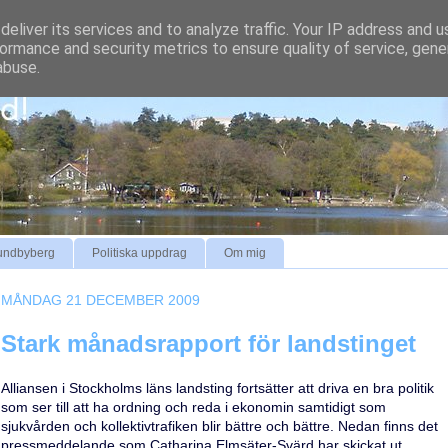
eliver its services and to analyze traffic. Your IP address and 
ormance and security metrics to ensure quality of service, gen
abuse.
undbyberg
Politiska uppdrag
Om mig
MÅNDAG 21 DECEMBER 2009
Stark månadsrapport för landstinget
Alliansen i Stockholms läns landsting fortsätter att driva en bra politik
som ser till att ha ordning och reda i ekonomin samtidigt som
sjukvården och kollektivtrafiken blir bättre och bättre. Nedan finns det
pressmeddelande som Catharina Elmsäter-Svärd har skickat ut.