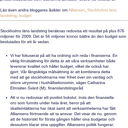
Läs även andra bloggares åsikter om
Alliansen
,
Stockholms läns
landsting
,
budget
Stockholms läns landsting beräknas redovisa ett resultat på plus 876
miljoner för 2009. Det är 56 miljoner kronor bättre än den budget som
beslutades för ett år sedan.
Vi har fokuserat på att ha ordning och reda i finanserna. En
viktig förutsättning för detta är att våra verksamheter både
levererar kvalitet och håller budget, vilket de också har
gjort. Vår långsiktiga målsättning är att kombinera detta
med att ge stockholmarna mer frihet över sin vardag och
större utrymme i hushållsekonomin, säger Catharina
Elmsäter-Svärd (M), finanslandstingsråd.
Att vi nu redovisar ett positivt bokslut, trots den finansiella
oro som funnits under hela året, beror på att
skatteintäkterna har ökat samt att verksamheterna har fått
Alliansens förtroende att ta ansvar. Det visar de nu, genom
att de historiskt för första gången håller sina budgetar och
dessutom klarar sina uppgifter. Alliansens politik fungerar,