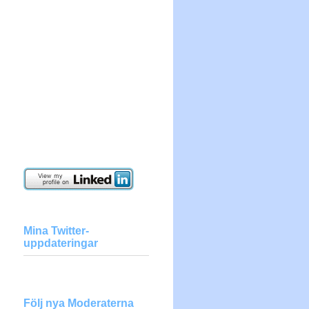
Mina Twitter-
uppdateringar
Följ nya Moderaterna