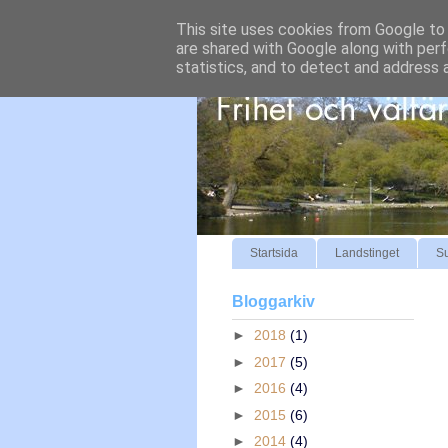
This site uses cookies from Google to d
are shared with Google along with perf
statistics, and to detect and address 
Startsida
Landstinget
S
Bloggarkiv
►
2018
(1)
►
2017
(5)
►
2016
(4)
►
2015
(6)
►
2014
(4)