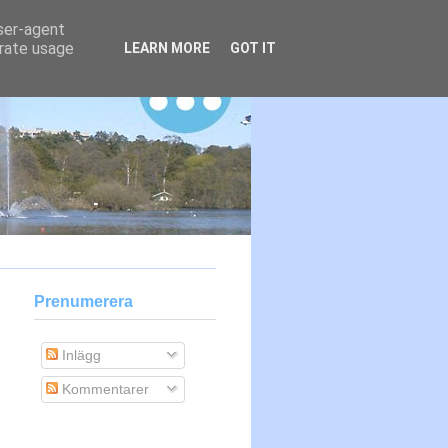
user-agent
erate usage
LEARN MORE
GOT IT
Prenumerera
Inlägg
Kommentarer