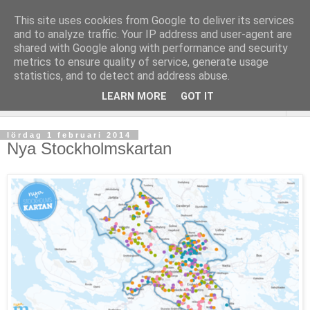
This site uses cookies from Google to deliver its services
and to analyze traffic. Your IP address and user-agent are
shared with Google along with performance and security
metrics to ensure quality of service, generate usage
statistics, and to detect and address abuse.
LEARN MORE
GOT IT
▼
lördag 1 februari 2014
Nya Stockholmskartan